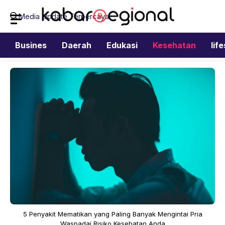
Langsung
Media Update Terpercaya
ke
isi
Busines
Daerah
Edukasi
Kesehatan
lif
5 Penyakit Mematikan yang Paling Banyak Mengintai Pria
Waspadai Risiko Kesehatan Anda