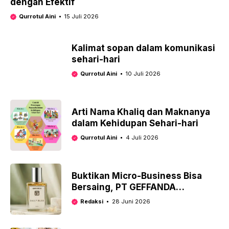
dengan Efektif
Qurrotul Aini
15 Juli 2026
Kalimat sopan dalam komunikasi
sehari-hari
Qurrotul Aini
10 Juli 2026
Arti Nama Khaliq dan Maknanya
dalam Kehidupan Sehari-hari
Qurrotul Aini
4 Juli 2026
Buktikan Micro-Business Bisa
Bersaing, PT GEFFANDA
ANINDITA KARYA Siap Saingi
Redaksi
28 Juni 2026
Brand Besar Lewat Parfum ‘Daily
Bliss’