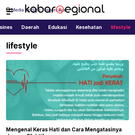
Langsung
Media Update Terpercaya
ke
isi
sines
Daerah
Edukasi
Kesehatan
lifestyle
lifestyle
Mengenal Keras Hati dan Cara Mengatasinya