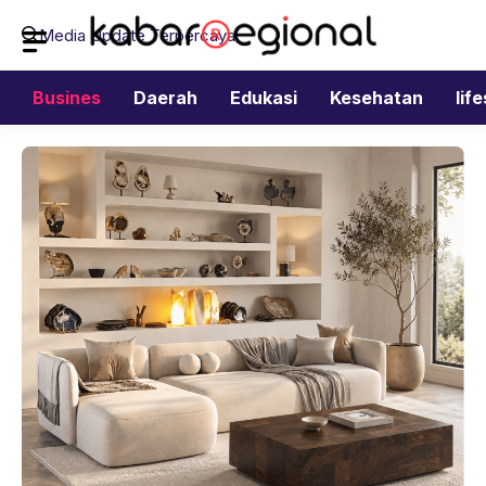
Langsung
Media Update Terpercaya
ke
isi
Busines
Daerah
Edukasi
Kesehatan
lif