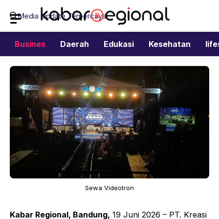
Langsung
Media Update Terpercaya
ke
isi
Busines
Daerah
Edukasi
Kesehatan
lif
Sewa Videotron
Kabar Regional, Bandung,
19 Juni 2026 – PT. Kreasi