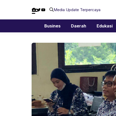
Langsung
Facebook
Twitter
YouTube
ke
Media Update Terpercaya
isi
Busines
Daerah
Edukasi