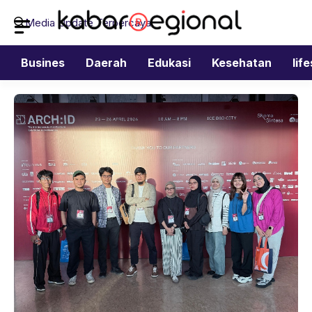
Langsung
Media Update Terpercaya
ke
isi
Busines
Daerah
Edukasi
Kesehatan
lif