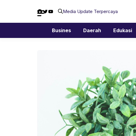
Langsung
Facebook
Twitter
YouTube
ke
Media Update Terpercaya
isi
Busines
Daerah
Edukasi