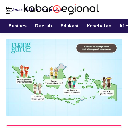
Langsung
Media Update Terpercaya
ke
isi
Busines
Daerah
Edukasi
Kesehatan
lif