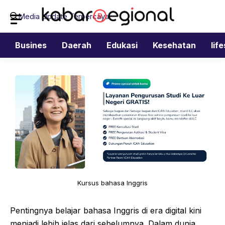
Langsung
Media Update Terpercaya
ke
isi
Busines
Daerah
Edukasi
Kesehatan
lif
Kursus bahasa Inggris
Pentingnya belajar bahasa Inggris di era digital kini
menjadi lebih jelas dari sebelumnya. Dalam dunia