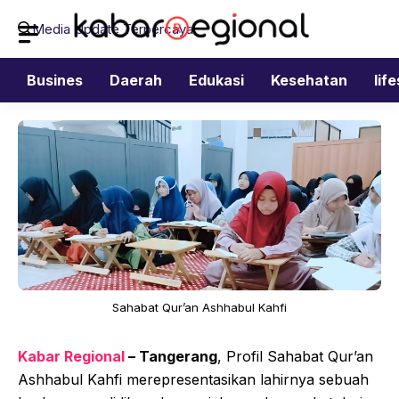
Langsung
Media Update Terpercaya
ke
isi
Busines
Daerah
Edukasi
Kesehatan
lif
Sahabat Qur’an Ashhabul Kahfi
Kabar Regional
– Tangerang
, Profil Sahabat Qur’an
Ashhabul Kahfi merepresentasikan lahirnya sebuah