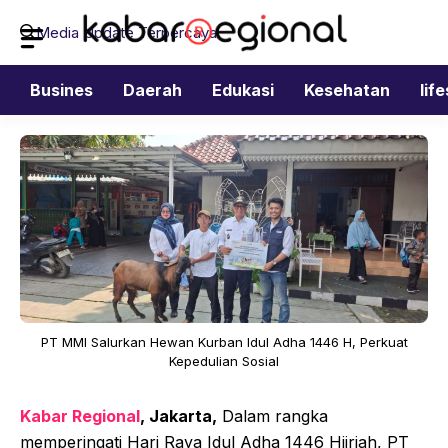
Langsung
Media Update Terpercaya
ke
isi
Busines
Daerah
Edukasi
Kesehatan
lif
PT MMI Salurkan Hewan Kurban Idul Adha 1446 H, Perkuat
Kepedulian Sosial
Kabar Regional
, Jakarta,
Dalam rangka
memperingati Hari Raya Idul Adha 1446 Hijriah, PT