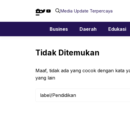
Langsung
Facebook
Twitter
YouTube
ke
Media Update Terpercaya
isi
Busines
Daerah
Edukasi
Tidak Ditemukan
Maaf, tidak ada yang cocok dengan kata ya
yang lain
Cari
untuk: