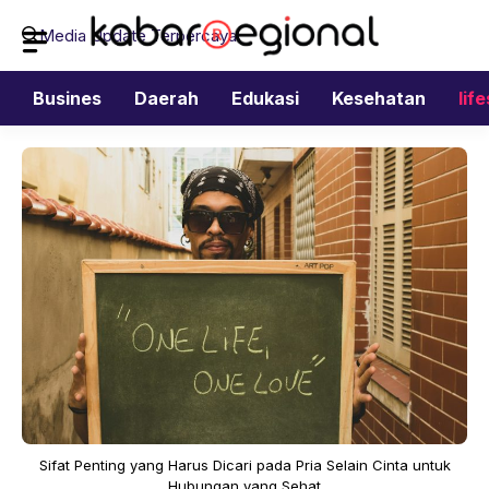
Langsung
Media Update Terpercaya
ke
isi
Busines
Daerah
Edukasi
Kesehatan
lif
Sifat Penting yang Harus Dicari pada Pria Selain Cinta untuk
Hubungan yang Sehat