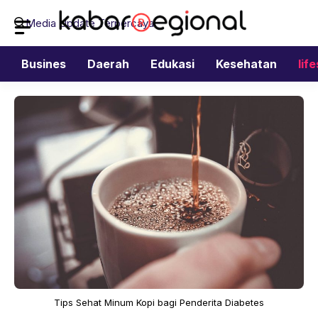
Langsung
Media Update Terpercaya
ke
isi
Busines
Daerah
Edukasi
Kesehatan
lif
Tips Sehat Minum Kopi bagi Penderita Diabetes