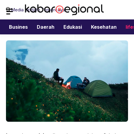
Langsung
Media Update Terpercaya
ke
isi
Busines
Daerah
Edukasi
Kesehatan
lif