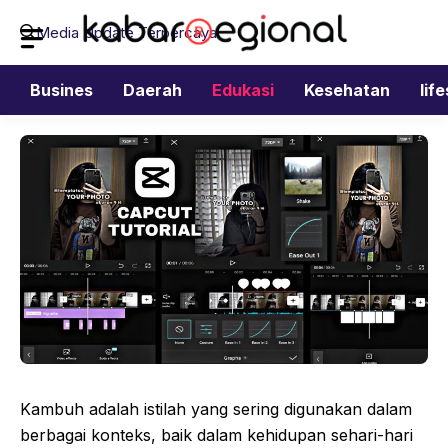
Langsung
Media Update Terpercaya
ke
isi
Busines
Daerah
Edukasi
Kesehatan
lif
Kambuh adalah istilah yang sering digunakan dalam
berbagai konteks, baik dalam kehidupan sehari-hari