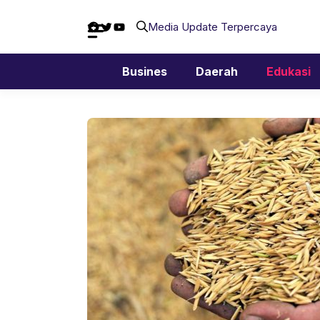
Langsung
Facebook
Twitter
YouTube
ke
Media Update Terpercaya
isi
Busines
Daerah
Edukasi