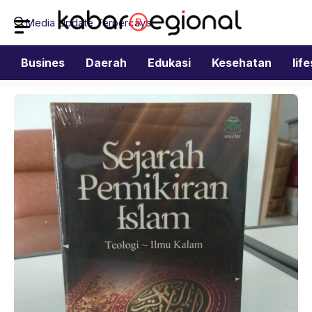
Langsung
Media Update Terpercaya
ke
isi
Busines
Daerah
Edukasi
Kesehatan
lif