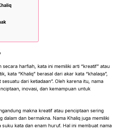
haliq
q
nak
b
ecara harfiah, kata ini memiliki arti “kreatif” atau
k, kata “Khaliq” berasal dari akar kata “khalaqa”,
sesuatu dari ketiadaan”. Oleh karena itu, nama
 penciptaan, inovasi, dan kemampuan untuk
andung makna kreatif atau penciptaan sering
ng dalam dan bermakna. Nama Khaliq juga memiliki
dua suku kata dan enam huruf. Hal ini membuat nama