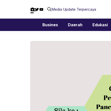
Langsung
Facebook
Twitter
YouTube
ke
Media Update Terpercaya
isi
Busines
Daerah
Edukasi