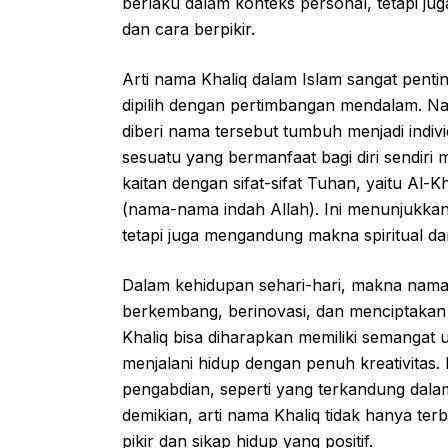
berlaku dalam konteks personal, tetapi juga 
dan cara berpikir.
Arti nama Khaliq dalam Islam sangat pent
dipilih dengan pertimbangan mendalam. N
diberi nama tersebut tumbuh menjadi indiv
sesuatu yang bermanfaat bagi diri sendiri 
kaitan dengan sifat-sifat Tuhan, yaitu Al
(nama-nama indah Allah). Ini menunjukkan
tetapi juga mengandung makna spiritual dan 
Dalam kehidupan sehari-hari, makna nama 
berkembang, berinovasi, dan menciptakan
Khaliq bisa diharapkan memiliki semangat unt
menjalani hidup dengan penuh kreativitas.
pengabdian, seperti yang terkandung dala
demikian, arti nama Khaliq tidak hanya te
pikir dan sikap hidup yang positif.