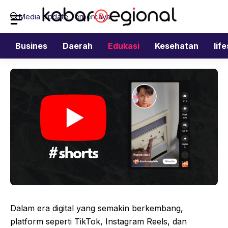
Langsung
Media Update Terpercaya
ke
isi
Busines
Daerah
Edukasi
Kesehatan
lif
Dalam era digital yang semakin berkembang,
platform seperti TikTok, Instagram Reels, dan