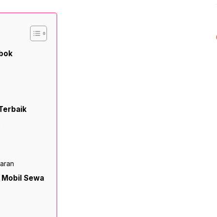
mbok
Terbaik
n
yaran
 Mobil Sewa