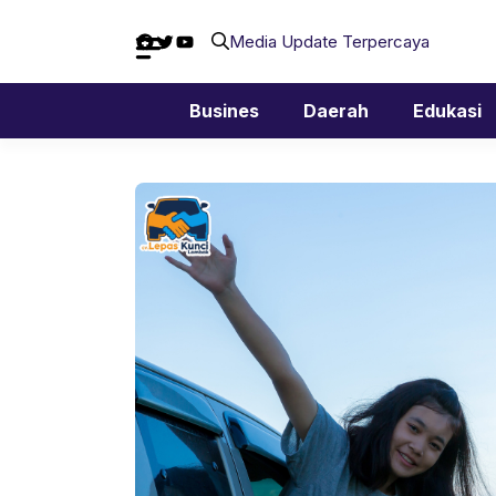
Langsung
Facebook
Twitter
YouTube
ke
Media Update Terpercaya
isi
Busines
Daerah
Edukasi