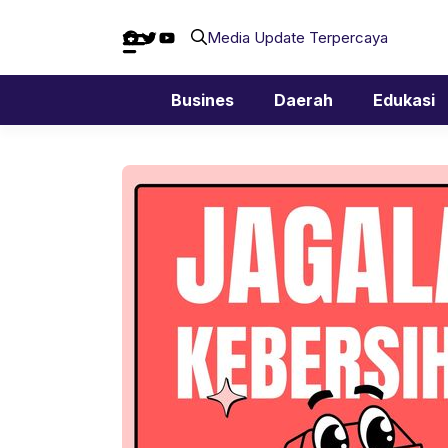
Langsung
Facebook
Twitter
YouTube
ke
Media Update Terpercaya
isi
Busines
Daerah
Edukasi