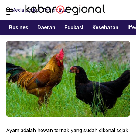
Langsung
Media Update Terpercaya
ke
isi
Busines
Daerah
Edukasi
Kesehatan
lif
Ayam adalah hewan ternak yang sudah dikenal sejak