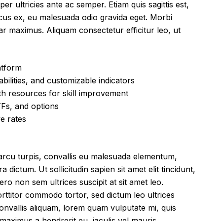
mper ultricies ante ac semper. Etiam quis sagittis est,
ncus ex, eu malesuada odio gravida eget. Morbi
inar maximus. Aliquam consectetur efficitur leo, ut
atform
bilities, and customizable indicators
h resources for skill improvement
Fs, and options
ve rates
arcu turpis, convallis eu malesuada elementum,
dictum. Ut sollicitudin sapien sit amet elit tincidunt,
ro non sem ultrices suscipit at sit amet leo.
rttitor commodo tortor, sed dictum leo ultrices
nvallis aliquam, lorem quam vulputate mi, quis
i, maximus a hendrerit eu, iaculis vel mauris.