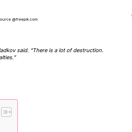
source @freepik.com
adkov said. “There is a lot of destruction.
lties.”