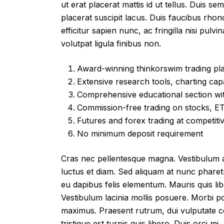
ut erat placerat mattis id ut tellus. Duis se
placerat suscipit lacus. Duis faucibus rho
efficitur sapien nunc, ac fringilla nisi pulv
volutpat ligula finibus non.
Award-winning thinkorswim trading pl
Extensive research tools, charting capa
Comprehensive educational section wit
Commission-free trading on stocks, ET
Futures and forex trading at competiti
No minimum deposit requirement
Cras nec pellentesque magna. Vestibulum 
luctus et diam. Sed aliquam at nunc pharetra 
eu dapibus felis elementum. Mauris quis libe
Vestibulum lacinia mollis posuere. Morbi po
maximus. Praesent rutrum, dui vulputate co
tristique est turpis quis libero. Duis orci m