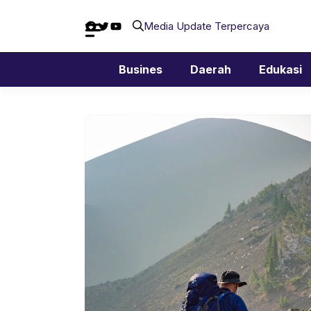
Langsung
Facebook
Twitter
YouTube
ke
Media Update Terpercaya
isi
Busines
Daerah
Edukasi