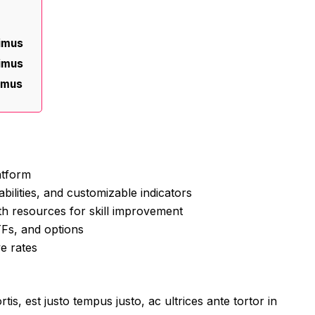
s
ximus
ximus
imus
atform
bilities, and customizable indicators
h resources for skill improvement
Fs, and options
ve rates
tis, est justo tempus justo, ac ultrices ante tortor in