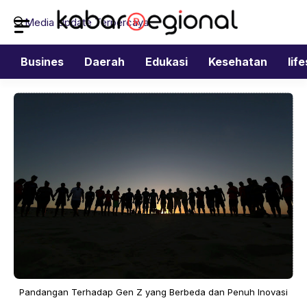
Langsung
Media Update Terpercaya
ke
isi
Busines
Daerah
Edukasi
Kesehatan
lif
Pandangan Terhadap Gen Z yang Berbeda dan Penuh Inovasi