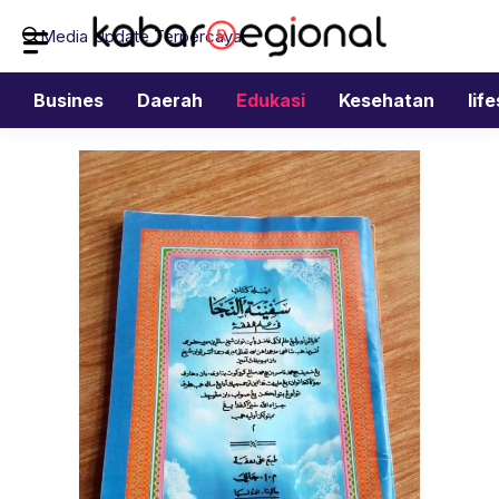
Langsung
Media Update Terpercaya
ke
isi
Busines
Daerah
Edukasi
Kesehatan
lif