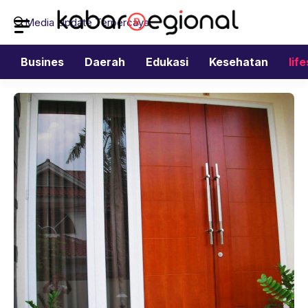
Langsung
Media Update Terpercaya
ke
isi
Busines
Daerah
Edukasi
Kesehatan
lif