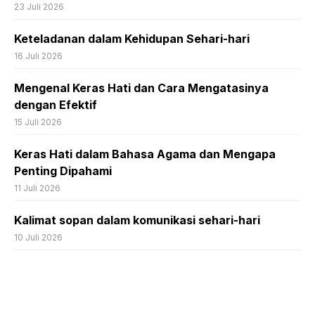
23 Juli 2026
Keteladanan dalam Kehidupan Sehari-hari
16 Juli 2026
Mengenal Keras Hati dan Cara Mengatasinya
dengan Efektif
15 Juli 2026
Keras Hati dalam Bahasa Agama dan Mengapa
Penting Dipahami
11 Juli 2026
Kalimat sopan dalam komunikasi sehari-hari
10 Juli 2026