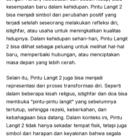
kesempatan baru dalam kehidupan. Pintu Langit 2
bisa menjadi simbol dari perubahan positif yang
terjadi setelah seseorang melakukan refleksi diri,
istighfar, atau usaha untuk meningkatkan kualitas
hidupnya. Dalam kehidupan sehari-hari, Pintu Langit
2 bisa dilihat sebagai peluang untuk melihat hal-hal
baru, memperbaiki hubungan, atau menciptakan
masa depan yang lebih cerah.
Selain itu, Pintu Langit 2 juga bisa menjadi
representasi dari proses transformasi diri. Seperti
dalam beberapa kisah religius, istighfar dan doa bisa
membuka “pintu-pintu langit” yang sebelumnya
tertutup, sehingga rezeki, keberkahan, dan
kebahagiaan bisa datang. Dalam konteks ini, Pintu
Langit 2 tidak hanya sekadar tempat fisik, tetapi juga
simbol dari harapan dan keyakinan bahwa segala