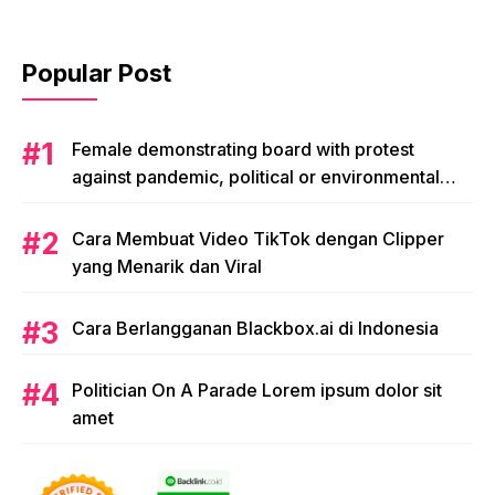
Popular Post
Female demonstrating board with protest
against pandemic, political or environmental
issues. single protest.
Cara Membuat Video TikTok dengan Clipper
yang Menarik dan Viral
Cara Berlangganan Blackbox.ai di Indonesia
Politician On A Parade Lorem ipsum dolor sit
amet