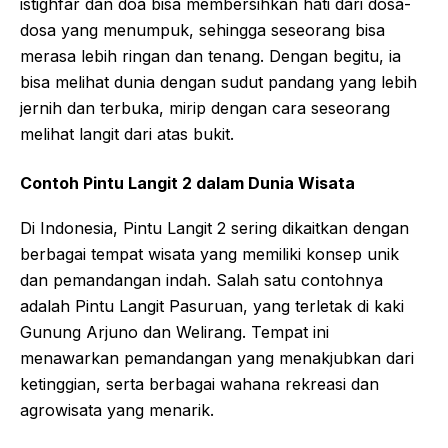
istighfar dan doa bisa membersihkan hati dari dosa-
dosa yang menumpuk, sehingga seseorang bisa
merasa lebih ringan dan tenang. Dengan begitu, ia
bisa melihat dunia dengan sudut pandang yang lebih
jernih dan terbuka, mirip dengan cara seseorang
melihat langit dari atas bukit.
Contoh Pintu Langit 2 dalam Dunia Wisata
Di Indonesia, Pintu Langit 2 sering dikaitkan dengan
berbagai tempat wisata yang memiliki konsep unik
dan pemandangan indah. Salah satu contohnya
adalah Pintu Langit Pasuruan, yang terletak di kaki
Gunung Arjuno dan Welirang. Tempat ini
menawarkan pemandangan yang menakjubkan dari
ketinggian, serta berbagai wahana rekreasi dan
agrowisata yang menarik.