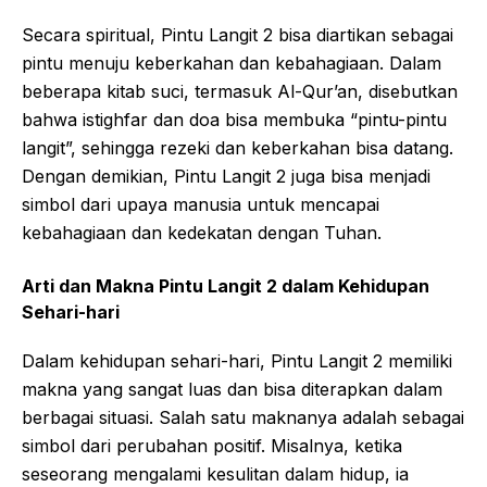
Secara spiritual, Pintu Langit 2 bisa diartikan sebagai
pintu menuju keberkahan dan kebahagiaan. Dalam
beberapa kitab suci, termasuk Al-Qur’an, disebutkan
bahwa istighfar dan doa bisa membuka “pintu-pintu
langit”, sehingga rezeki dan keberkahan bisa datang.
Dengan demikian, Pintu Langit 2 juga bisa menjadi
simbol dari upaya manusia untuk mencapai
kebahagiaan dan kedekatan dengan Tuhan.
Arti dan Makna Pintu Langit 2 dalam Kehidupan
Sehari-hari
Dalam kehidupan sehari-hari, Pintu Langit 2 memiliki
makna yang sangat luas dan bisa diterapkan dalam
berbagai situasi. Salah satu maknanya adalah sebagai
simbol dari perubahan positif. Misalnya, ketika
seseorang mengalami kesulitan dalam hidup, ia