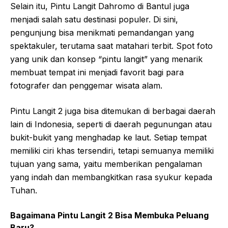
Selain itu, Pintu Langit Dahromo di Bantul juga
menjadi salah satu destinasi populer. Di sini,
pengunjung bisa menikmati pemandangan yang
spektakuler, terutama saat matahari terbit. Spot foto
yang unik dan konsep “pintu langit” yang menarik
membuat tempat ini menjadi favorit bagi para
fotografer dan penggemar wisata alam.
Pintu Langit 2 juga bisa ditemukan di berbagai daerah
lain di Indonesia, seperti di daerah pegunungan atau
bukit-bukit yang menghadap ke laut. Setiap tempat
memiliki ciri khas tersendiri, tetapi semuanya memiliki
tujuan yang sama, yaitu memberikan pengalaman
yang indah dan membangkitkan rasa syukur kepada
Tuhan.
Bagaimana Pintu Langit 2 Bisa Membuka Peluang
Baru?