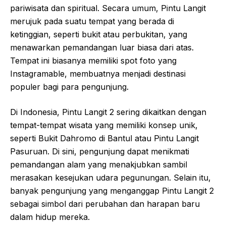
pariwisata dan spiritual. Secara umum, Pintu Langit
merujuk pada suatu tempat yang berada di
ketinggian, seperti bukit atau perbukitan, yang
menawarkan pemandangan luar biasa dari atas.
Tempat ini biasanya memiliki spot foto yang
Instagramable, membuatnya menjadi destinasi
populer bagi para pengunjung.
Di Indonesia, Pintu Langit 2 sering dikaitkan dengan
tempat-tempat wisata yang memiliki konsep unik,
seperti Bukit Dahromo di Bantul atau Pintu Langit
Pasuruan. Di sini, pengunjung dapat menikmati
pemandangan alam yang menakjubkan sambil
merasakan kesejukan udara pegunungan. Selain itu,
banyak pengunjung yang menganggap Pintu Langit 2
sebagai simbol dari perubahan dan harapan baru
dalam hidup mereka.