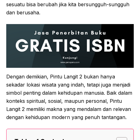
sesuatu bisa berubah jika kita bersungguh-sungguh
dan berusaha.
Dengan demikian, Pintu Langit 2 bukan hanya
sekadar lokasi wisata yang indah, tetapi juga menjadi
simbol penting dalam kehidupan manusia. Baik dalam
konteks spiritual, sosial, maupun personal, Pintu
Langit 2 memiliki makna yang mendalam dan relevan
dengan kehidupan modern yang penuh tantangan.