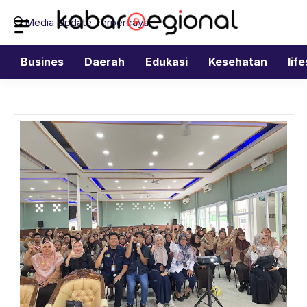
Langsung
Media Update Terpercaya
ke
isi
Busines
Daerah
Edukasi
Kesehatan
lif