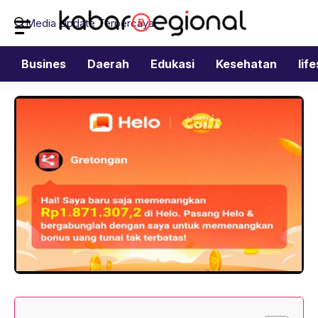
Langsung
Media Update Terpercaya
ke
isi
Busines
Daerah
Edukasi
Kesehatan
lif