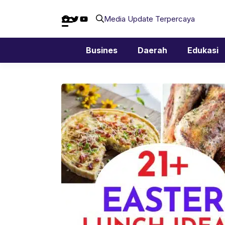
Langsung
Facebook
Twitter
YouTube
ke
Media Update Terpercaya
isi
Busines
Daerah
Edukasi