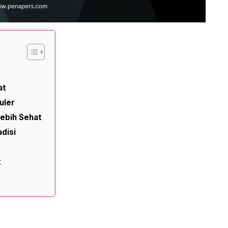
at
uler
ebih Sehat
disi
t