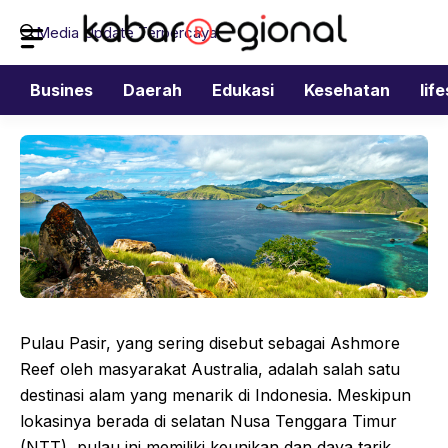
Langsung
Media Update Terpercaya
ke
isi
Busines
Daerah
Edukasi
Kesehatan
lif
Pulau Pasir, yang sering disebut sebagai Ashmore
Reef oleh masyarakat Australia, adalah salah satu
destinasi alam yang menarik di Indonesia. Meskipun
lokasinya berada di selatan Nusa Tenggara Timur
(NTT), pulau ini memiliki keunikan dan daya tarik