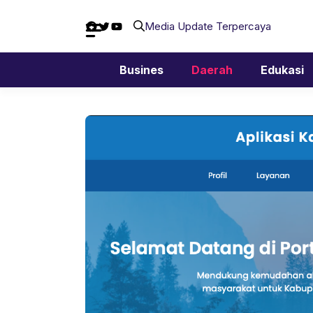
Langsung
Facebook
Twitter
YouTube
ke
Media Update Terpercaya
isi
Busines
Daerah
Edukasi