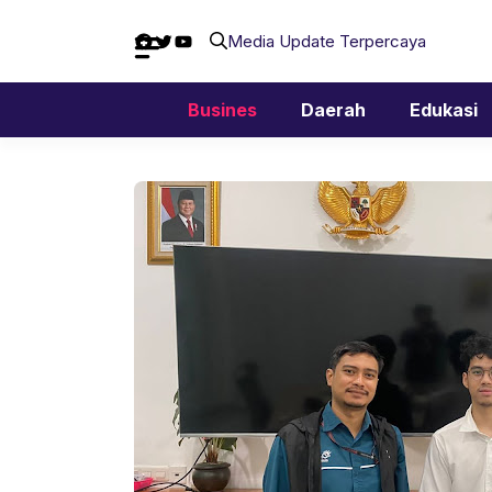
Langsung
Facebook
Twitter
YouTube
ke
Media Update Terpercaya
isi
Busines
Daerah
Edukasi